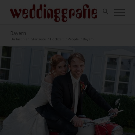
Bayern
Du bist hier:
Startseite
/
Hochzeit
/
People
/
Bayern